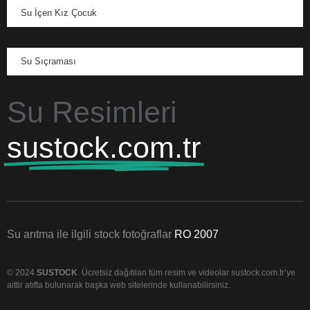
Su İçen Kız Çocuk
Su Sıçraması
Su Resimleri
sustock.com.tr
Su arıtma ile ilgili stock fotoğraflar
RO 2007
© 2024
SUSTOCK
. Ücretsiz dağıtılan tüm resim ve videolar sustock.com.tr’ye
aittir atıfta bulunarak başka web sitelerinde kullanabilirsiniz.