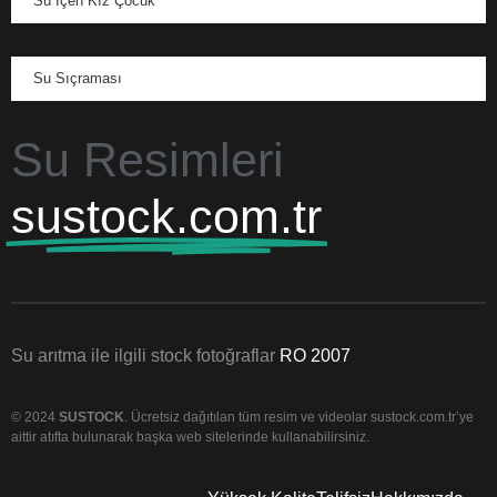
Su İçen Kız Çocuk
Su Sıçraması
Su Resimleri
sustock.com.tr
Su arıtma ile ilgili stock fotoğraflar
RO 2007
© 2024
SUSTOCK
. Ücretsiz dağıtılan tüm resim ve videolar sustock.com.tr’ye
aittir atıfta bulunarak başka web sitelerinde kullanabilirsiniz.