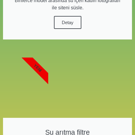
Binlerce model arasında su içen kadın fotoğrafları
ile siteni süsle.
Detay
YENI
Su arıtma filtre