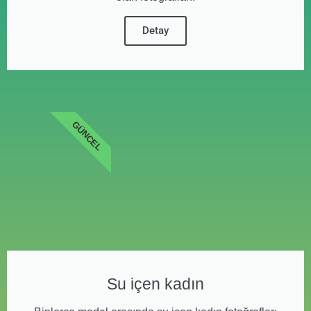
Detay
GÜNCEL
Su içen kadın