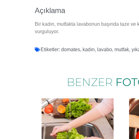
Açıklama
Bir kadın, mutfakta lavabonun başında taze ve k
vurguluyor.
Etiketler:
domates
,
kadın
,
lavabo
,
mutfak
,
yı
BENZER
FOT