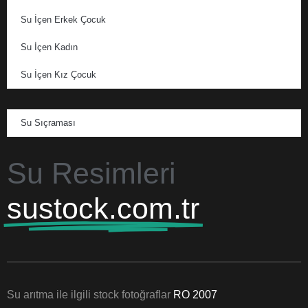
Su İçen Erkek Çocuk
Su İçen Kadın
Su İçen Kız Çocuk
Su Sıçraması
Su Resimleri
sustock.com.tr
Su arıtma ile ilgili stock fotoğraflar
RO 2007