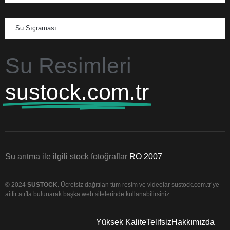
Su Sıçraması
Su Resimleri
sustock.com.tr
Su arıtma ile ilgili stock fotoğraflar
RO 2007
© 2024
SUSTOCK
. Ücretsiz dağıtılan tüm resim ve videolar sustock.com.tr’ye
aittir atıfta bulunarak başka web sitelerinde kullanabilirsiniz.
Yüksek Kalite
Telifsiz
Hakkımızda