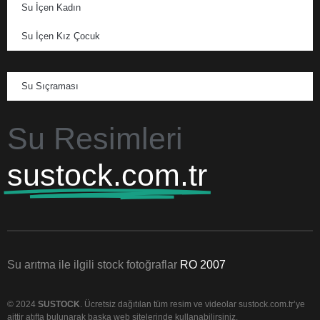
Su İçen Kadın
Su İçen Kız Çocuk
Su Sıçraması
Su Resimleri
sustock.com.tr
Su arıtma ile ilgili stock fotoğraflar
RO 2007
© 2024
SUSTOCK
. Ücretsiz dağıtılan tüm resim ve videolar sustock.com.tr’ye
aittir atıfta bulunarak başka web sitelerinde kullanabilirsiniz.