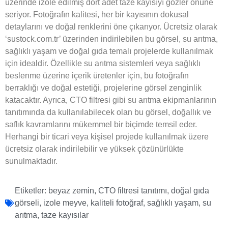
üzerinde izole edilmiş dört adet taze kayısıyı gözler önüne
seriyor. Fotoğrafın kalitesi, her bir kayısının dokusal
detaylarını ve doğal renklerini öne çıkarıyor. Ücretsiz olarak
‘sustock.com.tr’ üzerinden indirilebilen bu görsel, su arıtma,
sağlıklı yaşam ve doğal gıda temalı projelerde kullanılmak
için idealdir. Özellikle su arıtma sistemleri veya sağlıklı
beslenme üzerine içerik üretenler için, bu fotoğrafın
berraklığı ve doğal estetiği, projelerine görsel zenginlik
katacaktır. Ayrıca, CTO filtresi gibi su arıtma ekipmanlarının
tanıtımında da kullanılabilecek olan bu görsel, doğallık ve
saflık kavramlarını mükemmel bir biçimde temsil eder.
Herhangi bir ticari veya kişisel projede kullanılmak üzere
ücretsiz olarak indirilebilir ve yüksek çözünürlükte
sunulmaktadır.
Etiketler:
beyaz zemin
,
CTO filtresi tanıtımı
,
doğal gıda
görseli
,
izole meyve
,
kaliteli fotoğraf
,
sağlıklı yaşam
,
su
arıtma
,
taze kayısılar