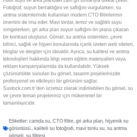
mavi suyu ve arka plandaki zarif gri tonlarıyla dikkat çeker.
Fotoğraf, suyun berraklığını ve saflığını vurgularken, su
arıtma sistemlerinde kullanılan modern CTO filtrelerinin
önemini de ima eder. Mavi tonlar, temiz ve sağlıklı suyu
simgelerken, gri arka plan suyun saflığını ön plana çıkaran
bir kontrast oluşturur. Görsel, su arıtma sistemleri, çevre
bilinci, sağlık ve hijyen konularında içerik üreten web siteleri,
bloglar ve dergiler için idealdir. Ayrıca, su kalitesi ve arıtma
teknolojileri hakkında bilgi veren eğitim materyalleri veya
reklam kampanyalarında da kullanılabilir. Yüksek
çözünürlükte sunulan bu görsel, tasarım projelerinizde
profesyonel ve etkileyici bir görünüm sağlar.
Sustock.com.tr’den ücretsiz olarak indirilebilen bu görsel, su
ve çevre temalı projeleriniz için mükemmel bir
tamamlayıcıdır.
Etiketler:
camda su
,
CTO filtre
,
gri arka plan
,
hijyenik su
görüntüsü.
,
kaliteli su fotoğrafı
,
mavi tonlu su
,
su arıtma
görseli
,
su filtresi