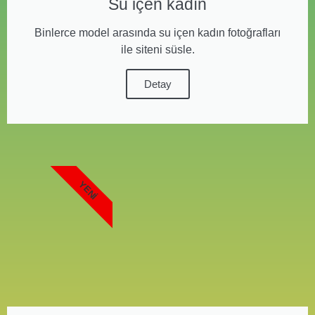
Su içen kadın
Binlerce model arasında su içen kadın fotoğrafları
ile siteni süsle.
Detay
YENI