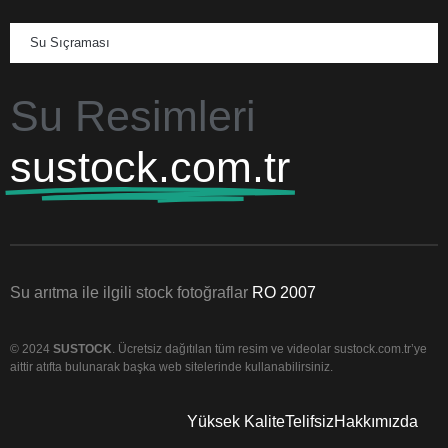
Su Sıçraması
Su Resimleri
sustock.com.tr
Su arıtma ile ilgili stock fotoğraflar
RO 2007
© 2024
SUSTOCK
. Ücretsiz dağıtılan tüm resim ve videolar sustock.com.tr’ye
aittir atıfta bulunarak başka web sitelerinde kullanabilirsiniz.
Yüksek Kalite
Telifsiz
Hakkımızda