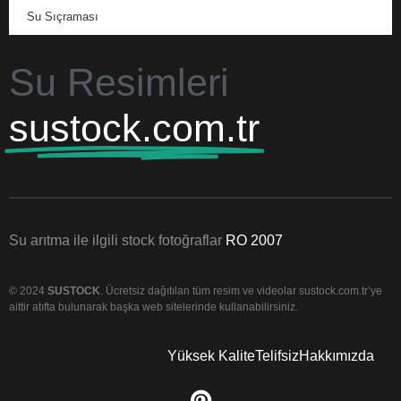
Su Sıçraması
Su Resimleri
sustock.com.tr
Su arıtma ile ilgili stock fotoğraflar
RO 2007
© 2024
SUSTOCK
. Ücretsiz dağıtılan tüm resim ve videolar sustock.com.tr’ye
aittir atıfta bulunarak başka web sitelerinde kullanabilirsiniz.
Yüksek Kalite
Telifsiz
Hakkımızda