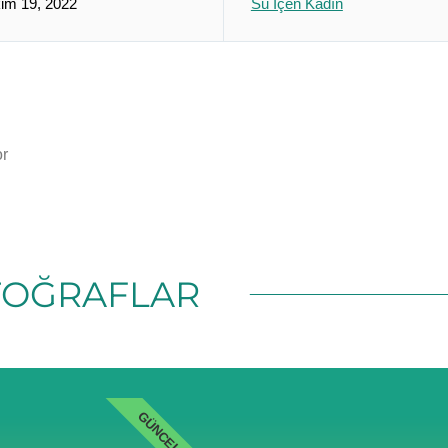
im 19, 2022
Su İçen Kadın
or
TOĞRAFLAR
GÜNCEL