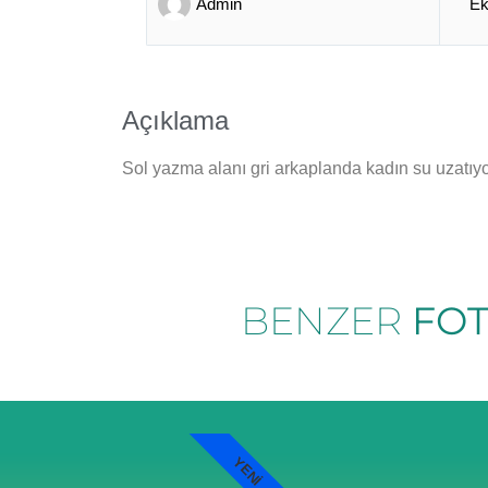
Admin
Ek
Açıklama
Sol yazma alanı gri arkaplanda kadın su uzatıy
BENZER
FO
YENI