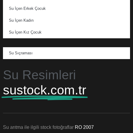
Su İçen Erkek Çocuk
Su İçen Kadın
Su İçen Kız Çocuk
Su Sıçraması
Su Resimleri
sustock.com.tr
Su arıtma ile ilgili stock fotoğraflar
RO 2007