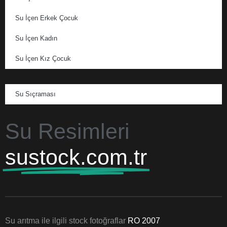
Su İçen Erkek Çocuk
Su İçen Kadın
Su İçen Kız Çocuk
Su Sıçraması
Su Resimleri
sustock.com.tr
Su arıtma ile ilgili stock fotoğraflar
RO 2007