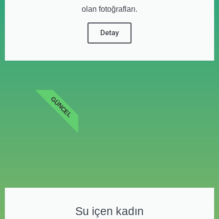
olan fotoğrafları.
Detay
GÜNCEL
Su içen kadın