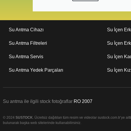
Su Arıtma Cihazı
Su İçen Er
Su Arıtma Filtreleri
Su İçen Er
Su Arıtma Servis
Su İçen Ka
Su Arıtma Yedek Parçaları
Su İçen Kı
Su arıtma ile ilgili stock fotoğraflar
RO 2007
© 2024
SUSTOCK
. Ücretsiz dağıtılan tüm resim ve videolar sustock.com.tr’ye aittir
bulunarak başka web sitelerinde kullanabilirsiniz.