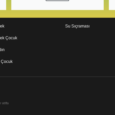
kek
Su Sıçraması
kek Çocuk
dın
z Çocuk
 atıfta