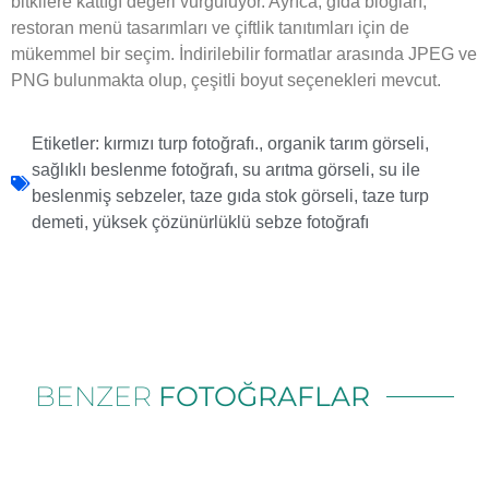
bitkilere kattığı değeri vurguluyor. Ayrıca, gıda blogları,
restoran menü tasarımları ve çiftlik tanıtımları için de
mükemmel bir seçim. İndirilebilir formatlar arasında JPEG ve
PNG bulunmakta olup, çeşitli boyut seçenekleri mevcut.
Etiketler:
kırmızı turp fotoğrafı.
,
organik tarım görseli
,
sağlıklı beslenme fotoğrafı
,
su arıtma görseli
,
su ile
beslenmiş sebzeler
,
taze gıda stok görseli
,
taze turp
demeti
,
yüksek çözünürlüklü sebze fotoğrafı
BENZER
FOTOĞRAFLAR