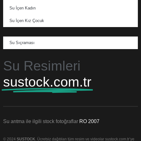
Su İçen Kadın
Su İçen Kız Çocuk
Su Sıçraması
Su Resimleri
sustock.com.tr
Su arıtma ile ilgili stock fotoğraflar
RO 2007
© 2024
SUSTOCK
. Ücretsiz dağıtılan tüm resim ve videolar sustock.com.tr’ye