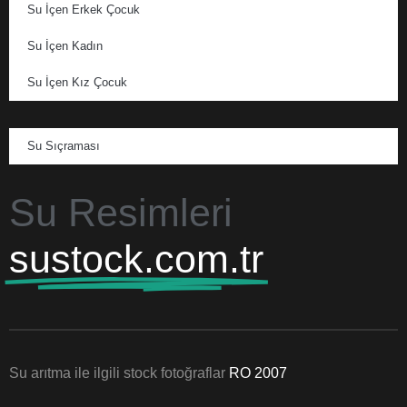
Su İçen Erkek Çocuk
Su İçen Kadın
Su İçen Kız Çocuk
Su Sıçraması
Su Resimleri
sustock.com.tr
Su arıtma ile ilgili stock fotoğraflar
RO 2007