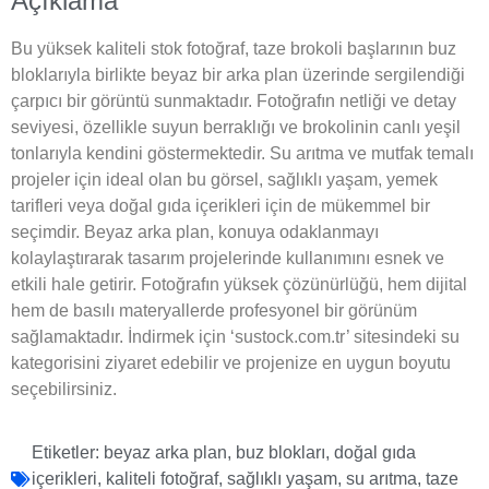
Açıklama
Bu yüksek kaliteli stok fotoğraf, taze brokoli başlarının buz
bloklarıyla birlikte beyaz bir arka plan üzerinde sergilendiği
çarpıcı bir görüntü sunmaktadır. Fotoğrafın netliği ve detay
seviyesi, özellikle suyun berraklığı ve brokolinin canlı yeşil
tonlarıyla kendini göstermektedir. Su arıtma ve mutfak temalı
projeler için ideal olan bu görsel, sağlıklı yaşam, yemek
tarifleri veya doğal gıda içerikleri için de mükemmel bir
seçimdir. Beyaz arka plan, konuya odaklanmayı
kolaylaştırarak tasarım projelerinde kullanımını esnek ve
etkili hale getirir. Fotoğrafın yüksek çözünürlüğü, hem dijital
hem de basılı materyallerde profesyonel bir görünüm
sağlamaktadır. İndirmek için ‘sustock.com.tr’ sitesindeki su
kategorisini ziyaret edebilir ve projenize en uygun boyutu
seçebilirsiniz.
Etiketler:
beyaz arka plan
,
buz blokları
,
doğal gıda
içerikleri
,
kaliteli fotoğraf
,
sağlıklı yaşam
,
su arıtma
,
taze