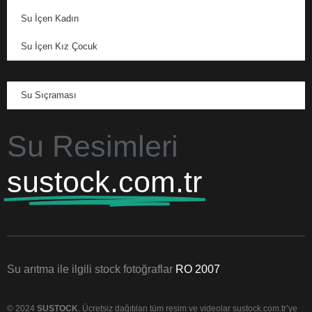
Su İçen Kadın
Su İçen Kız Çocuk
Su Sıçraması
Su Resimleri
sustock.com.tr
Su arıtma ile ilgili stock fotoğraflar
RO 2007
© 2024
SUSTOCK
. Ücretsiz dağıtılan tüm resim ve videolar sustock.com.tr’ye