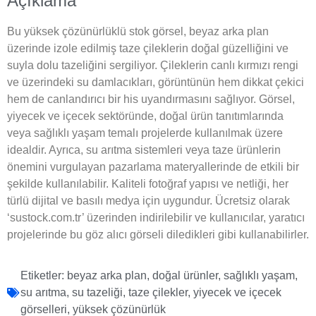
Açıklama
Bu yüksek çözünürlüklü stok görsel, beyaz arka plan
üzerinde izole edilmiş taze çileklerin doğal güzelliğini ve
suyla dolu tazeliğini sergiliyor. Çileklerin canlı kırmızı rengi
ve üzerindeki su damlacıkları, görüntünün hem dikkat çekici
hem de canlandırıcı bir his uyandırmasını sağlıyor. Görsel,
yiyecek ve içecek sektöründe, doğal ürün tanıtımlarında
veya sağlıklı yaşam temalı projelerde kullanılmak üzere
idealdir. Ayrıca, su arıtma sistemleri veya taze ürünlerin
önemini vurgulayan pazarlama materyallerinde de etkili bir
şekilde kullanılabilir. Kaliteli fotoğraf yapısı ve netliği, her
türlü dijital ve basılı medya için uygundur. Ücretsiz olarak
‘sustock.com.tr’ üzerinden indirilebilir ve kullanıcılar, yaratıcı
projelerinde bu göz alıcı görseli diledikleri gibi kullanabilirler.
Etiketler:
beyaz arka plan
,
doğal ürünler
,
sağlıklı yaşam
,
su arıtma
,
su tazeliği
,
taze çilekler
,
yiyecek ve içecek
görselleri
,
yüksek çözünürlük