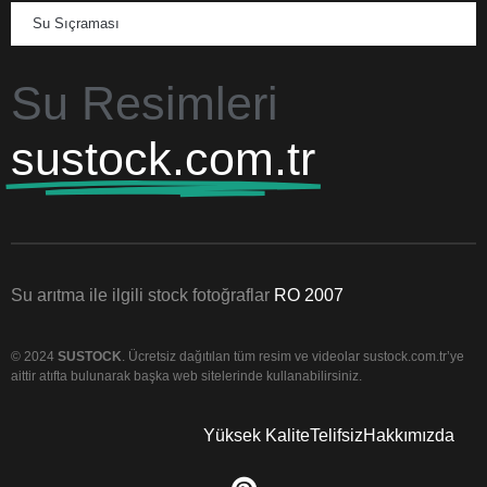
Su Sıçraması
Su Resimleri
sustock.com.tr
Su arıtma ile ilgili stock fotoğraflar
RO 2007
© 2024
SUSTOCK
. Ücretsiz dağıtılan tüm resim ve videolar sustock.com.tr’ye
aittir atıfta bulunarak başka web sitelerinde kullanabilirsiniz.
Yüksek Kalite
Telifsiz
Hakkımızda