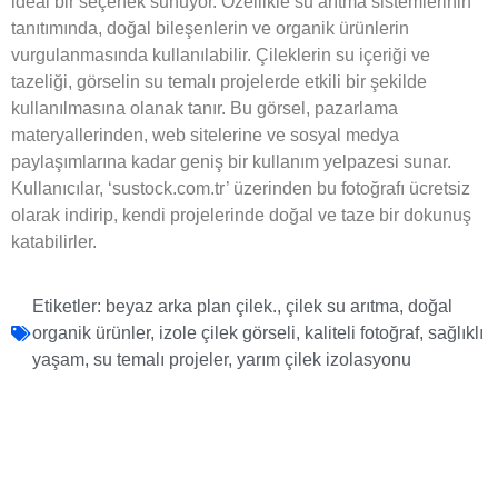
ideal bir seçenek sunuyor. Özellikle su arıtma sistemlerinin
tanıtımında, doğal bileşenlerin ve organik ürünlerin
vurgulanmasında kullanılabilir. Çileklerin su içeriği ve
tazeliği, görselin su temalı projelerde etkili bir şekilde
kullanılmasına olanak tanır. Bu görsel, pazarlama
materyallerinden, web sitelerine ve sosyal medya
paylaşımlarına kadar geniş bir kullanım yelpazesi sunar.
Kullanıcılar, ‘sustock.com.tr’ üzerinden bu fotoğrafı ücretsiz
olarak indirip, kendi projelerinde doğal ve taze bir dokunuş
katabilirler.
Etiketler:
beyaz arka plan çilek.
,
çilek su arıtma
,
doğal
organik ürünler
,
izole çilek görseli
,
kaliteli fotoğraf
,
sağlıklı
yaşam
,
su temalı projeler
,
yarım çilek izolasyonu