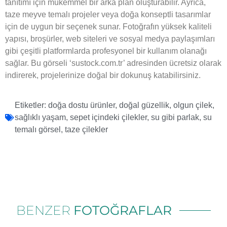
tanıtımı için mükemmel bir arka plan oluşturabilir. Ayrıca,
taze meyve temalı projeler veya doğa konseptli tasarımlar
için de uygun bir seçenek sunar. Fotoğrafın yüksek kaliteli
yapısı, broşürler, web siteleri ve sosyal medya paylaşımları
gibi çeşitli platformlarda profesyonel bir kullanım olanağı
sağlar. Bu görseli ‘sustock.com.tr’ adresinden ücretsiz olarak
indirerek, projelerinize doğal bir dokunuş katabilirsiniz.
Etiketler:
doğa dostu ürünler
,
doğal güzellik
,
olgun çilek
,
sağlıklı yaşam
,
sepet içindeki çilekler
,
su gibi parlak
,
su
temalı görsel
,
taze çilekler
BENZER
FOTOĞRAFLAR