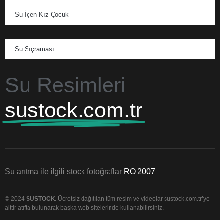
Su İçen Kız Çocuk
Su Sıçraması
Su Resimleri
sustock.com.tr
Su arıtma ile ilgili stock fotoğraflar
RO 2007
© 2024
SUSTOCK
. Ücretsiz dağıtılan tüm resim ve videolar sustock.com.tr’ye
aittir atıfta bulunarak başka web sitelerinde kullanabilirsiniz.