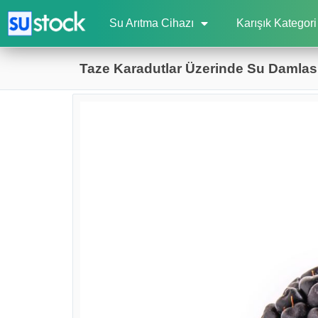
Su Arıtma Cihazı
Karışık Kategori
Taze Karadutlar Üzerinde Su Damlası