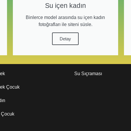
Su içen kadın
Binlerce model arasında su içen kadın
fotoğrafları ile siteni süsle.
Detay
kek
Su Sıçraması
kek Çocuk
dın
z Çocuk