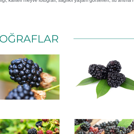
lığı
,
kaliteli meyve fotoğrafı
,
sağlıklı yaşam görselleri
,
su arıtma 
OĞRAFLAR