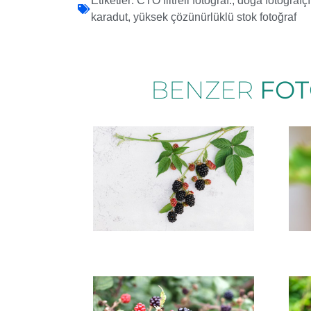
Etiketler:
CTO filtreli fotoğraf.
,
doğa fotoğrafçı
karadut
,
yüksek çözünürlüklü stok fotoğraf
BENZER
FOT