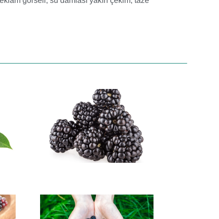
reklam görseli
,
su damlası yakın çekim
,
taze