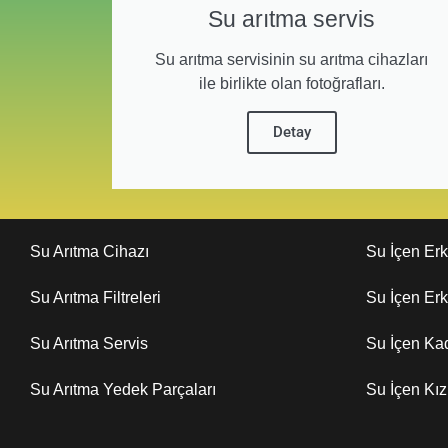
Su arıtma servis
Su arıtma servisinin su arıtma cihazları
ile birlikte olan fotoğrafları.
Detay
Su Arıtma Cihazı
Su İçen Er
Su Arıtma Filtreleri
Su İçen Er
Su Arıtma Servis
Su İçen Ka
Su Arıtma Yedek Parçaları
Su İçen Kı