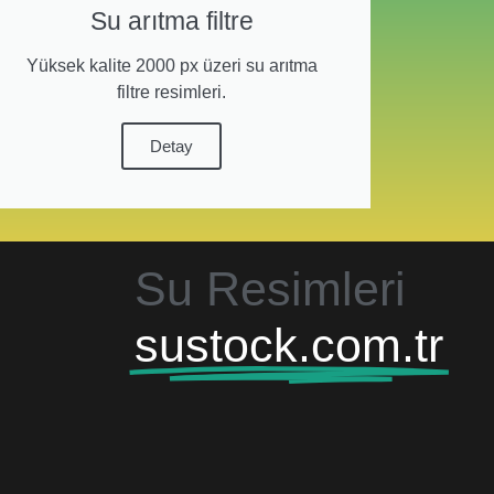
Su arıtma filtre
Yüksek kalite 2000 px üzeri su arıtma
filtre resimleri.
Detay
Su Resimleri
sustock.com.tr