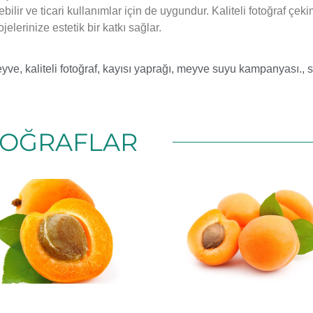
ebilir ve ticari kullanımlar için de uygundur. Kaliteli fotoğraf ç
jelerinize estetik bir katkı sağlar.
eyve
,
kaliteli fotoğraf
,
kayısı yaprağı
,
meyve suyu kampanyası.
,
s
TOĞRAFLAR