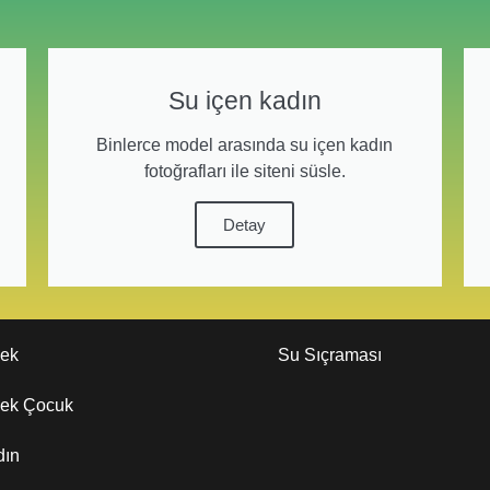
Su içen kadın
Binlerce model arasında su içen kadın
fotoğrafları ile siteni süsle.
Detay
kek
Su Sıçraması
kek Çocuk
dın