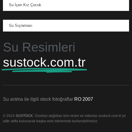
Su İçen Kız Çocuk
Su Sıçraması
Su Resimleri
sustock.com.tr
Su arıtma ile ilgili stock fotoğraflar
RO 2007
© 2024
SUSTOCK
. Ücretsiz dağıtılan tüm resim ve videolar sustock.com.tr’ye
aittir atıfta bulunarak başka web sitelerinde kullanabilirsiniz.