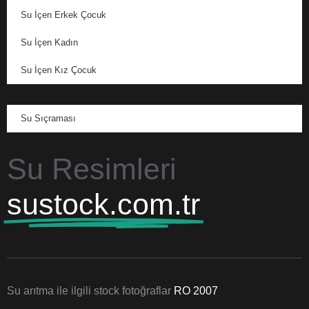
Su İçen Erkek Çocuk
Su İçen Kadın
Su İçen Kız Çocuk
Su Sıçraması
Su Resimleri
sustock.com.tr
Su arıtma ile ilgili stock fotoğraflar
RO 2007