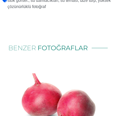
stok görsel.
,
su damlacıkları
,
su teması
,
taze turp
,
yüksek
çözünürlüklü fotoğraf
BENZER
FOTOĞRAFLAR