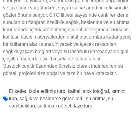
sunuyor. Bu yüksek çözünürlüklü görsel, turpun doğallığını
ve tazeliğini vurgularken, suyun saf ve arındırıcı etkisini de
gözler önüne seriyor. CTO filtresi sayesinde canlı renklerle
sunulan bu fotoğraf, özellikle sağlık, beslenme ve su arıtma
konularında içerik üretenler için ideal bir seçimdir. Görselin
kalitesi, basılı materyallerden dijital platformlara kadar geniş
bir kullanım alanı sunar. Yiyecek ve içecek reklamları,
sağlıklı yaşam blogları veya su tasarrufu kampanyaları gibi
çeşitli projelerde etkili bir şekilde kullanılabilir.
Sustock.com.tr üzerinden ücretsiz olarak indirilebilen bu
görsel, projelerinize doğal ve taze bir hava katacaktır.
Etiketler:
izole edilmiş turp
,
kaliteli stok fotoğraf
,
kırmızı
turp
,
sağlık ve beslenme görselleri.
,
su arıtma
,
su
damlacıkları
,
su temalı görsel
,
taze turp