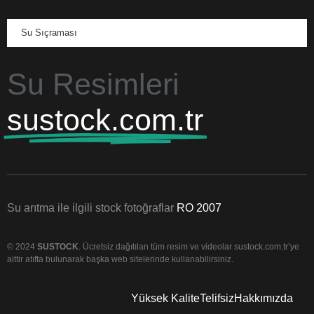
Su Sıçraması
Su Resimleri
sustock.com.tr
Su arıtma ile ilgili stock fotoğraflar
RO 2007
© 2024
SUSTOCK
. Ücretsiz dağıtılan tüm resim ve videolar sustock.com.tr’ye
aittir atıfta bulunarak başka web sitelerinde kullanabilirsiniz.
Yüksek Kalite
Telifsiz
Hakkımızda