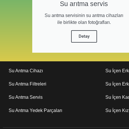
Su arıtma servis
Su arıtma servisinin su arıtma cihazları
ile birlikte olan fotoğrafları.
Detay
Su Arıtma Cihazı
Su İçen Er
Su Arıtma Filtreleri
Su İçen Er
Su Arıtma Servis
Su İçen Ka
Su Arıtma Yedek Parçaları
Su İçen Kı