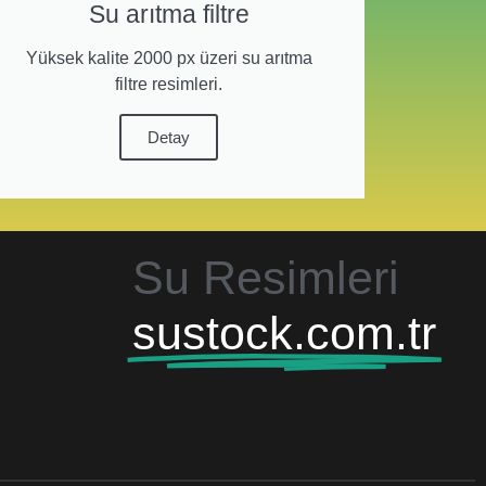
Su arıtma filtre
Yüksek kalite 2000 px üzeri su arıtma
filtre resimleri.
Detay
Su Resimleri
sustock.com.tr