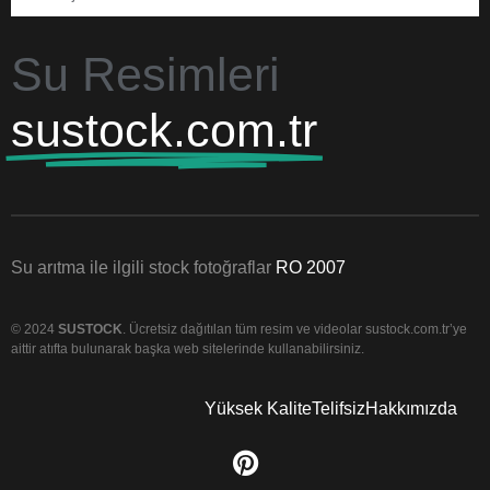
Su Resimleri
sustock.com.tr
Su arıtma ile ilgili stock fotoğraflar
RO 2007
© 2024
SUSTOCK
. Ücretsiz dağıtılan tüm resim ve videolar sustock.com.tr’ye
aittir atıfta bulunarak başka web sitelerinde kullanabilirsiniz.
Yüksek Kalite
Telifsiz
Hakkımızda