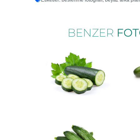
BENZER
FOT