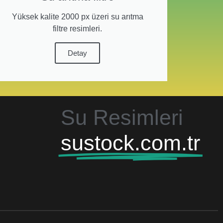
Yüksek kalite 2000 px üzeri su arıtma
filtre resimleri.
Detay
Su Resimleri
sustock.com.tr