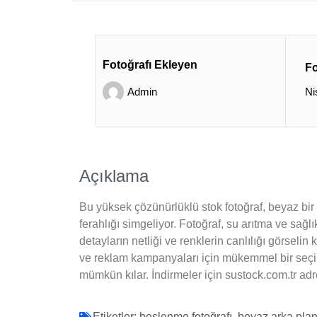
Fotoğrafı Ekleyen
Fo
Admin
Ni
Açıklama
Bu yüksek çözünürlüklü stok fotoğraf, beyaz bir ar
ferahlığı simgeliyor. Fotoğraf, su arıtma ve sağlı
detayların netliği ve renklerin canlılığı görselin
ve reklam kampanyaları için mükemmel bir seçim
mümkün kılar. İndirmeler için sustock.com.tr adres
Etiketler:
beslenme fotoğrafı
,
beyaz arka pla