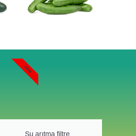
YENI
Su arıtma filtre