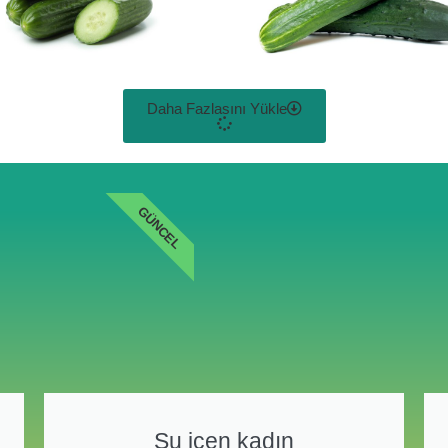
Daha Fazlasını Yükle
GÜNCEL
Su içen kadın