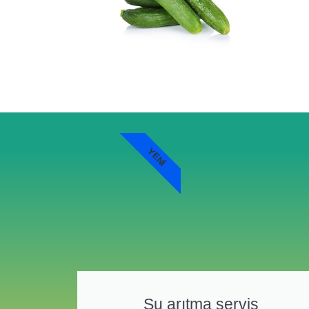
YENI
Su arıtma servis