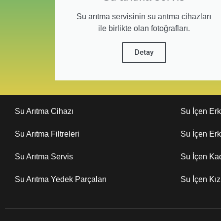
Su arıtma servisinin su arıtma cihazları
ile birlikte olan fotoğrafları.
Detay
Su Arıtma Cihazı
Su İçen Er
Su Arıtma Filtreleri
Su İçen Er
Su Arıtma Servis
Su İçen Ka
Su Arıtma Yedek Parçaları
Su İçen Kı