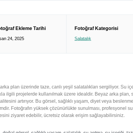
toğraf Ekleme Tarihi
Fotoğraf Kategorisi
san 24, 2025
Salatalık
ka plan üzerinde taze, canlı yeşil salatalıkları sergiliyor. Su içe
kla ilgili projelerde kullanılmak üzere idealdir. Beyaz arka plan, s
 kalitesini artırıyor. Bu görsel, sağlıklı yaşam, diyet veya beslen
dir. Fotoğrafın yüksek çözünürlükte sunulması, profesyonel sun
ini ziyaret edebilir, ücretsiz olarak erişim sağlayabilirsiniz.
n
,
doğal görsel
,
sağlıklı yaşam
,
salatalık
,
su arıtma
,
su içeriği
,
taz