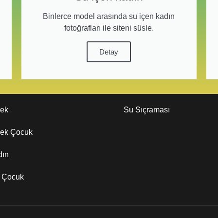
Binlerce model arasında su içen kadın
fotoğrafları ile siteni süsle.
Detay
kek
Su Sıçraması
kek Çocuk
dın
z Çocuk