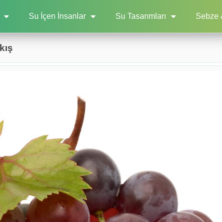
Su İçen İnsanlar
Su Tasarımları
Sebze 
kış