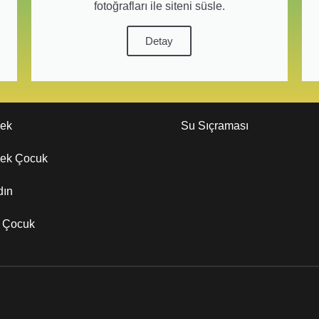
fotoğrafları ile siteni süsle.
Detay
kek
Su Sıçraması
kek Çocuk
dın
z Çocuk