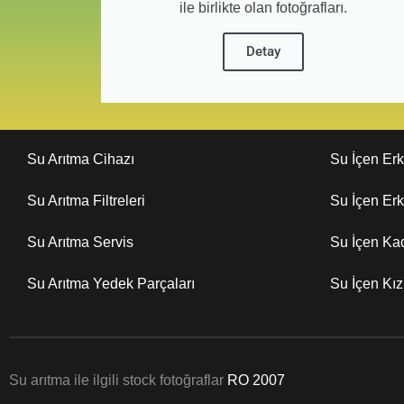
ile birlikte olan fotoğrafları.
Detay
Su Arıtma Cihazı
Su İçen Er
Su Arıtma Filtreleri
Su İçen Er
Su Arıtma Servis
Su İçen Ka
Su Arıtma Yedek Parçaları
Su İçen Kı
Su arıtma ile ilgili stock fotoğraflar
RO 2007