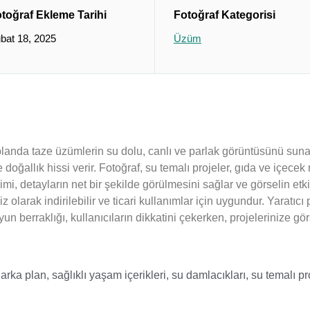
toğraf Ekleme Tarihi
Fotoğraf Kategorisi
bat 18, 2025
Üzüm
 planda taze üzümlerin su dolu, canlı ve parlak görüntüsünü suna
 ve doğallık hissi verir. Fotoğraf, su temalı projeler, gıda ve içec
imi, detayların net bir şekilde görülmesini sağlar ve görselin et
siz olarak indirilebilir ve ticari kullanımlar için uygundur. Yarat
n berraklığı, kullanıcıların dikkatini çekerken, projelerinize görs
 arka plan
,
sağlıklı yaşam içerikleri
,
su damlacıkları
,
su temalı pr