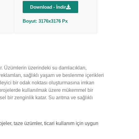
Download - İndir
Boyut: 3176x3176 Px
r. Üzümlerin üzerindeki su damlacıkları,
ek reklamları, sağlıklı yaşam ve beslenme içerikleri
kileyici bir odak noktası oluşturmasına imkan
ıcı projelerde kullanılmak üzere mükemmel bir
el bir zenginlik katar. Su arıtma ve sağlıklı
ojeler
,
taze üzümler
,
ticari kullanım için uygun