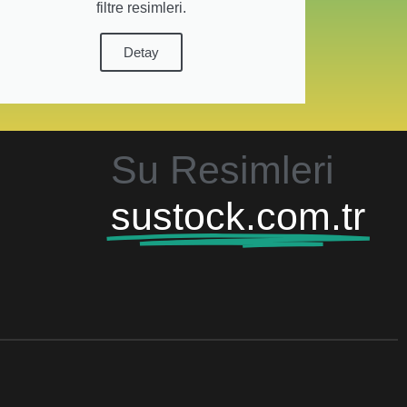
filtre resimleri.
Detay
Su Resimleri
sustock.com.tr