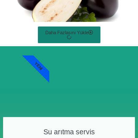
Daha Fazlasını Yükle
YENI
Su arıtma servis