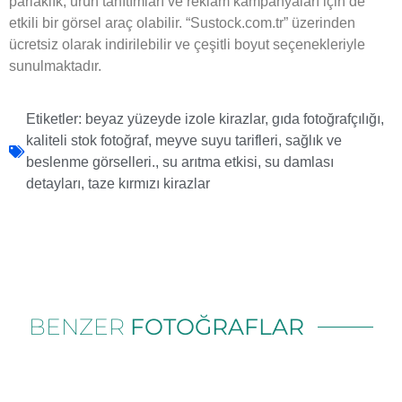
parlaklık, ürün tanıtımları ve reklam kampanyaları için de
etkili bir görsel araç olabilir. “Sustock.com.tr” üzerinden
ücretsiz olarak indirilebilir ve çeşitli boyut seçenekleriyle
sunulmaktadır.
Etiketler:
beyaz yüzeyde izole kirazlar
,
gıda fotoğrafçılığı
,
kaliteli stok fotoğraf
,
meyve suyu tarifleri
,
sağlık ve
beslenme görselleri.
,
su arıtma etkisi
,
su damlası
detayları
,
taze kırmızı kirazlar
BENZER
FOTOĞRAFLAR