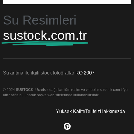
Su Resimleri
sustock.com.tr
Su arıtma ile ilgili stock fotoğraflar
RO 2007
© 2024
SUSTOCK
. Ücretsiz dağıtılan tüm resim ve videolar sustock.com.tr’ye
aittir atıfta bulunarak başka web sitelerinde kullanabilirsiniz.
Yüksek Kalite
Telifsiz
Hakkımızda