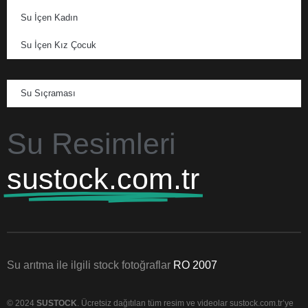
Su İçen Kadın
Su İçen Kız Çocuk
Su Sıçraması
Su Resimleri
sustock.com.tr
Su arıtma ile ilgili stock fotoğraflar
RO 2007
© 2024
SUSTOCK
. Ücretsiz dağıtılan tüm resim ve videolar sustock.com.tr’ye