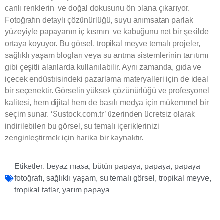
canlı renklerini ve doğal dokusunu ön plana çıkarıyor.
Fotoğrafın detaylı çözünürlüğü, suyu anımsatan parlak
yüzeyiyle papayanın iç kısmını ve kabuğunu net bir şekilde
ortaya koyuyor. Bu görsel, tropikal meyve temalı projeler,
sağlıklı yaşam blogları veya su arıtma sistemlerinin tanıtımı
gibi çeşitli alanlarda kullanılabilir. Aynı zamanda, gıda ve
içecek endüstrisindeki pazarlama materyalleri için de ideal
bir seçenektir. Görselin yüksek çözünürlüğü ve profesyonel
kalitesi, hem dijital hem de basılı medya için mükemmel bir
seçim sunar. ‘Sustock.com.tr’ üzerinden ücretsiz olarak
indirilebilen bu görsel, su temalı içeriklerinizi
zenginleştirmek için harika bir kaynaktır.
Etiketler:
beyaz masa
,
bütün papaya
,
papaya
,
papaya
fotoğrafı
,
sağlıklı yaşam
,
su temalı görsel
,
tropikal meyve
,
tropikal tatlar
,
yarım papaya