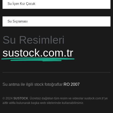
Su İçen Kız Çocuk
Su Sıçraması
Su Resimleri
sustock.com.tr
Su arıtma ile ilgili stock fotoğraflar
RO 2007
© 2024
SUSTOCK
. Ücretsiz dağıtılan tüm resim ve videolar sustock.com.tr’ye
aittir atıfta bulunarak başka web sitelerinde kullanabilirsiniz.