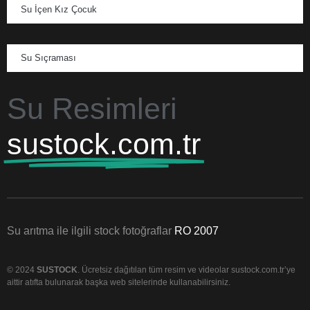
Su İçen Kız Çocuk
Su Sıçraması
Su Resimleri
sustock.com.tr
Su arıtma ile ilgili stock fotoğraflar
RO 2007
© 2024
SUSTOCK
. Ücretsiz dağıtılan tüm resim ve videolar sustock.com.tr’ye
aittir atıfta bulunarak başka web sitelerinde kullanabilirsiniz.