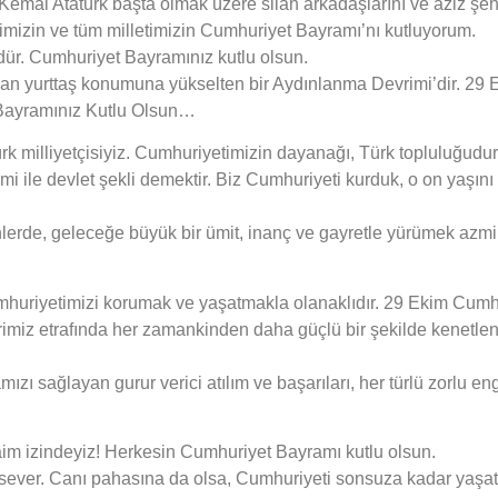
mal Atatürk başta olmak üzere silah arkadaşlarını ve aziz şehi
imizin ve tüm milletimizin Cumhuriyet Bayramı’nı kutluyorum.
ndür. Cumhuriyet Bayramınız kutlu olsun.
n yurttaş konumuna yükselten bir Aydınlanma Devrimi’dir. 29 Eki
Bayramınız Kutlu Olsun…
k milliyetçisiyiz. Cumhuriyetimizin dayanağı, Türk topluluğudur
i ile devlet şekli demektir. Biz Cumhuriyeti kurduk, o on yaşın
lerde, geleceğe büyük bir ümit, inanç ve gayretle yürümek azmi v
huriyetimizi korumak ve yaşatmakla olanaklıdır. 29 Ekim Cum
rlerimiz etrafında her zamankinden daha güçlü bir şekilde kene
zı sağlayan gurur verici atılım ve başarıları, her türlü zorlu e
aim izindeyiz! Herkesin Cumhuriyet Bayramı kutlu olsun.
ı sever. Canı pahasına da olsa, Cumhuriyeti sonsuza kadar yaşa