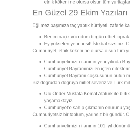
etnik kökeni ne olursa olsun tüm yurttaşları
En Güzel 29 Ekim Yazıları 
Eğilmez başımıza taç yaptık hürriyeti, zaferle
Benim naçiz vücudum birgün elbet toprak ol
Ey yükselen yeni nesil! İstikbal sizsiniz.
Cumhuriyet, etnik kökeni ne olursa olsun tüm yurt
Cumhuriyetimizin ilanının yeni yılında Büy
Cumhuriyet Bayramınızı en içten dilekleri
Cumhuriyet Bayramı coşkusunun bütün mil
Biz doğrudan doğruya millet severiz ve Türk mil
Ulu Önder Mustafa Kemal Atatürk ile birl
yaşamaktayız.
Cumhuriyet’e sahip çıkmanın onurunu yaşıy
Cumhuriyetsiz bir toplum, yarınsız bir gündür. 
Cumhuriyetimizin ilanının 101. yıl dönümü 