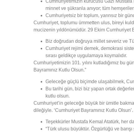
Cumhuriyetimizin kurucusu Gazi Mustafa Ke
minnet ve şükranla anıyor; tüm hemşeriler
Cumhuriyetsiz bir toplum, yarınsız bir gü
Cumhuriyet, toplumu ümmetten ulus, bireyi kulda
mucizenin yıldönümüdür. 29 Ekim Cumhuriyet 
Biz doğrudan doğruya millet severiz ve Tür
Cumhuriyet rejimi demek, demokrasi sistem
sırası geldikçe uygulamaya koymalıdır.
Cumhuriyetimizin 101. yılını kutladığımız bu gün
Bayramınız Kutlu Olsun.”
Geleceğe güçlü biçimde ulaşabilmek, Cum
Bu tarihi gün, bizi biz yapan ortak değe
kutlu olsun.
Cumhuriyet’in geleceğe büyük bir ümitle bakmamı
dileğiyle. ‘Cumhuriyet Bayramınız Kutlu Olsun’.
Teşekkürler Mustafa Kemal Atatürk, her d
“Türk ulusu büyüktür. Özgürlüğü ve barış