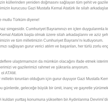
izin küllerinden yeniden doğmasını sağlayan tüm şehit ve gazile
imizin kurucusu Gazi Mustafa Kemal Atatürk ile silah arkadaşlar
e mutlu Türküm diyene!
az simgesidir. Cumhuriyet Bayramınızı en içten duygularımla ku
mal Atatürk başta olmak üzere silah arkadaşlarını ve aziz şehi
imizin ve tüm milletimizin Cumhuriyet Bayramı’nı kutluyorum.
zı sağlayan gurur verici atılım ve başarıları, her türlü zorlu e
deflere ulaştırmamızın da mümkün olacağını ifade etmek isterim
lerimizi ve gazilerimizi rahmet ve şükranla anıyorum.
ğ ol ATAM.
r milletin torunları olduğum için gurur duyuyor Gazi Mustafa Kem
bu günlerde, geleceğe büyük bir ümit, inanç ve gayretle yürümek 
i kuldan yurttaş konumuna yükselten bir Aydınlanma Devrimi’di