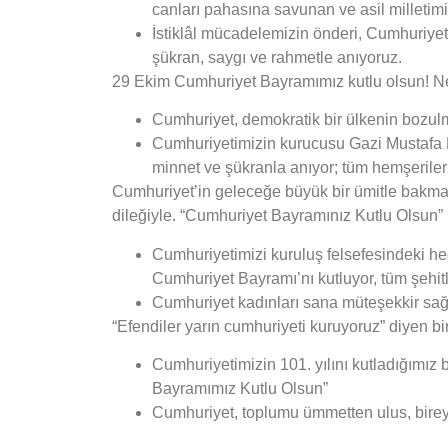
canları pahasına savunan ve asil milletim
İstiklâl mücadelemizin önderi, Cumhuriyet
şükran, saygı ve rahmetle anıyoruz.
29 Ekim Cumhuriyet Bayramımız kutlu olsun! N
Cumhuriyet, demokratik bir ülkenin bozulm
Cumhuriyetimizin kurucusu Gazi Mustafa Ke
minnet ve şükranla anıyor; tüm hemşeriler
Cumhuriyet’in geleceğe büyük bir ümitle bakmamı
dileğiyle. “Cumhuriyet Bayramınız Kutlu Olsun”
Cumhuriyetimizi kuruluş felsefesindeki he
Cumhuriyet Bayramı’nı kutluyor, tüm şehit
Cumhuriyet kadınları sana müteşekkir sa
“Efendiler yarın cumhuriyeti kuruyoruz” diyen bi
Cumhuriyetimizin 101. yılını kutladığımız 
Bayramımız Kutlu Olsun”
Cumhuriyet, toplumu ümmetten ulus, birey