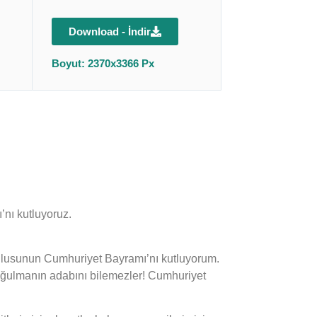
Download - İndir
Boyut: 2370x3366 Px
nı kutluyoruz.
rk ulusunun Cumhuriyet Bayramı’nı kutluyorum.
boğulmanın adabını bilemezler! Cumhuriyet