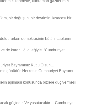
tlerimizi rahmetle, kahraman gazilerimizi
m, bir doğuşun, bir devrimin, kısacası bir
.
ı doldururken demokrasinin bütün icaplarını
e de kararlılığı dileğiyle. “Cumhuriyet
huriyet Bayramınız Kutlu Olsun…
tlenme günüdür. Herkesin Cumhuriyet Bayramı
ngelin aşılması konusunda bizlere güç vermesi
tacak güçtedir. Ve yaşatacaktır… Cumhuriyet,