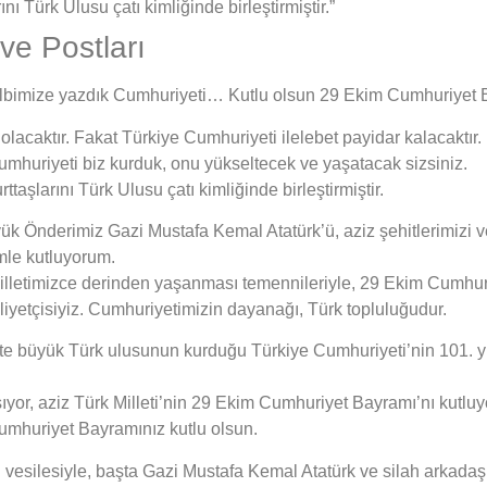
nı Türk Ulusu çatı kimliğinde birleştirmiştir.”
ve Postları
 kalbimize yazdık Cumhuriyeti… Kutlu olsun 29 Ekim Cumhuriyet
acaktır. Fakat Türkiye Cumhuriyeti ilelebet payidar kalacaktır.
 Cumhuriyeti biz kurduk, onu yükseltecek ve yaşatacak sizsiniz.
taşlarını Türk Ulusu çatı kimliğinde birleştirmiştir.
ük Önderimiz Gazi Mustafa Kemal Atatürk’ü, aziz şehitlerimizi ve
mle kutluyorum.
letimizce derinden yaşanması temennileriyle, 29 Ekim Cumhuri
liyetçisiyiz. Cumhuriyetimizin dayanağı, Türk topluluğudur.
ikte büyük Türk ulusunun kurduğu Türkiye Cumhuriyeti’nin 101. 
or, aziz Türk Milleti’nin 29 Ekim Cumhuriyet Bayramı’nı kutluy
Cumhuriyet Bayramınız kutlu olsun.
vesilesiyle, başta Gazi Mustafa Kemal Atatürk ve silah arkadaşl