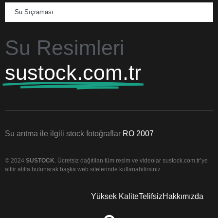
Su Sıçraması
Su Resimleri
sustock.com.tr
Su arıtma ile ilgili stock fotoğraflar
RO 2007
© 2024
SUSTOCK
. Ücretsiz dağıtılan tüm resim ve videolar sustock.com.tr’ye
aittir atıfta bulunarak başka web sitelerinde kullanabilirsiniz.
Yüksek Kalite
Telifsiz
Hakkımızda