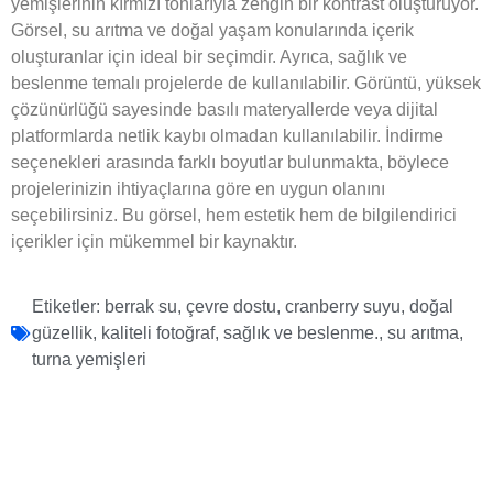
yemişlerinin kırmızı tonlarıyla zengin bir kontrast oluşturuyor.
Görsel, su arıtma ve doğal yaşam konularında içerik
oluşturanlar için ideal bir seçimdir. Ayrıca, sağlık ve
beslenme temalı projelerde de kullanılabilir. Görüntü, yüksek
çözünürlüğü sayesinde basılı materyallerde veya dijital
platformlarda netlik kaybı olmadan kullanılabilir. İndirme
seçenekleri arasında farklı boyutlar bulunmakta, böylece
projelerinizin ihtiyaçlarına göre en uygun olanını
seçebilirsiniz. Bu görsel, hem estetik hem de bilgilendirici
içerikler için mükemmel bir kaynaktır.
Etiketler:
berrak su
,
çevre dostu
,
cranberry suyu
,
doğal
güzellik
,
kaliteli fotoğraf
,
sağlık ve beslenme.
,
su arıtma
,
turna yemişleri