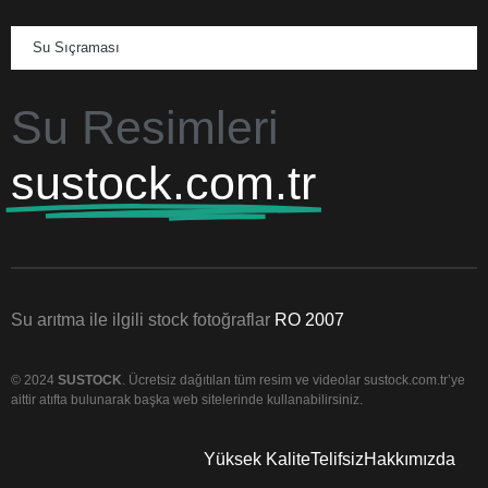
Su Sıçraması
Su Resimleri
sustock.com.tr
Su arıtma ile ilgili stock fotoğraflar
RO 2007
© 2024
SUSTOCK
. Ücretsiz dağıtılan tüm resim ve videolar sustock.com.tr’ye
aittir atıfta bulunarak başka web sitelerinde kullanabilirsiniz.
Yüksek Kalite
Telifsiz
Hakkımızda