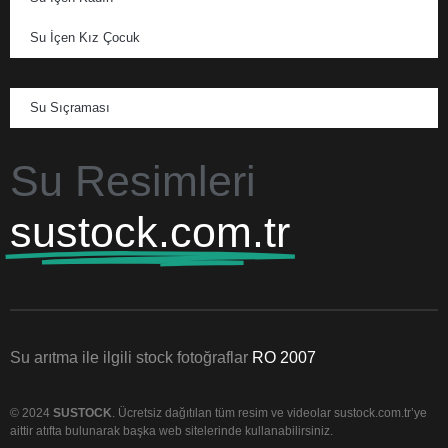
Su İçen Kız Çocuk
Su Sıçraması
Su Resimleri
sustock.com.tr
Su arıtma ile ilgili stock fotoğraflar
RO 2007
© 2024
SUSTOCK
. Ücretsiz dağıtılan tüm resim ve videolar sustock.com.tr’ye
aittir atıfta bulunarak başka web sitelerinde kullanabilirsiniz.