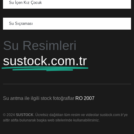
Su İçen Kız Çocuk
Su Sıçraması
Su Resimleri
sustock.com.tr
Su arıtma ile ilgili stock fotoğraflar
RO 2007
© 2024
SUSTOCK
. Ücretsiz dağıtılan tüm resim ve videolar sustock.com.tr’ye
aittir atıfta bulunarak başka web sitelerinde kullanabilirsiniz.