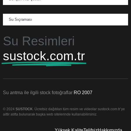
Su Sıçraması
Su Resimleri
sustock.com.tr
Su arıtma ile ilgili stock fotoğraflar
RO 2007
© 2024
SUSTOCK
. Ücretsiz dağıtılan tüm resim ve videolar sustock.com.tr’ye
aittir atıfta bulunarak başka web sitelerinde kullanabilirsiniz.
Yüksek Kalite
Telifsiz
Hakkımızda