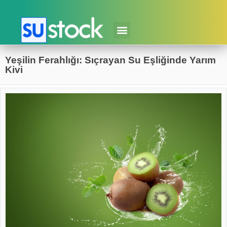
Yeşilin Ferahlığı: Sıçrayan Su Eşliğinde Yarım
Kivi