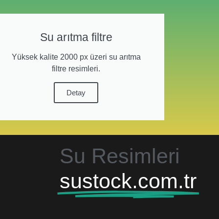
Su arıtma filtre
Yüksek kalite 2000 px üzeri su arıtma
filtre resimleri.
Detay
Su Resimleri
sustock.com.tr