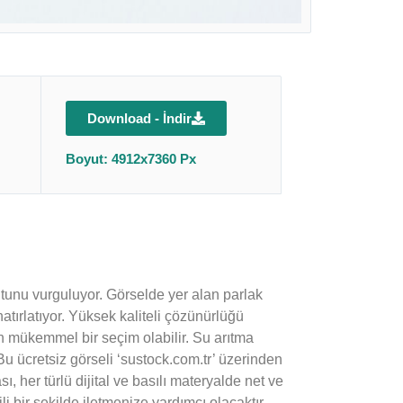
Download - İndir
Boyut: 4912x7360 Px
yutunu vurguluyor. Görselde yer alan parlak
atırlatıyor. Yüksek kaliteli çözünürlüğü
n mükemmel bir seçim olabilir. Su arıtma
 Bu ücretsiz görseli ‘sustock.com.tr’ üzerinden
, her türlü dijital ve basılı materyalde net ve
li bir şekilde iletmenize yardımcı olacaktır.