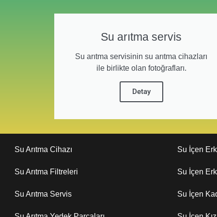
Su arıtma servis
Su arıtma servisinin su arıtma cihazları
ile birlikte olan fotoğrafları.
Detay
Su Arıtma Cihazı
Su İçen Er
Su Arıtma Filtreleri
Su İçen Er
Su Arıtma Servis
Su İçen Ka
Su Arıtma Yedek Parçaları
Su İçen Kı