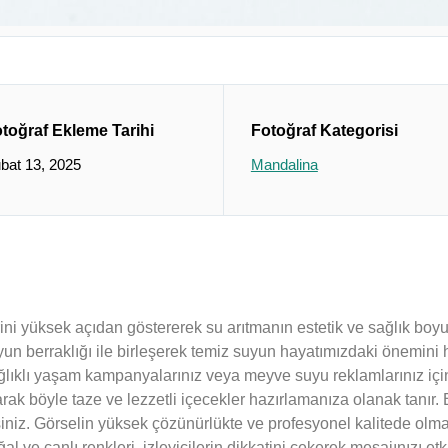
toğraf Ekleme Tarihi
Fotoğraf Kategorisi
bat 13, 2025
Mandalina
lerini yüksek açıdan göstererek su arıtmanın estetik ve sağlık bo
uyun berraklığı ile birleşerek temiz suyun hayatımızdaki önemini h
sağlıklı yaşam kampanyalarınız veya meyve suyu reklamlarınız içi
ırarak böyle taze ve lezzetli içecekler hazırlamanıza olanak tanır.
rsiniz. Görselin yüksek çözünürlükte ve profesyonel kalitede olması
l ve canlı renkleri, izleyicilerin dikkatini çekerek mesajınızı etki