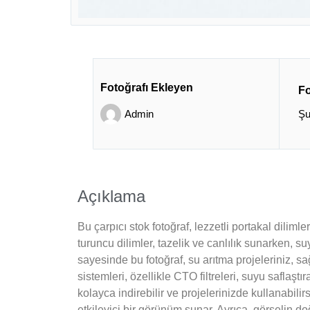
Fotoğrafı Ekleyen
Fo
Admin
Şu
Açıklama
Bu çarpıcı stok fotoğraf, lezzetli portakal dilim
turuncu dilimler, tazelik ve canlılık sunarken, s
sayesinde bu fotoğraf, su arıtma projeleriniz, 
sistemleri, özellikle CTO filtreleri, suyu saflaşt
kolayca indirebilir ve projelerinizde kullanabili
etkileyici bir görünüm sunar. Ayrıca, görselin doğa