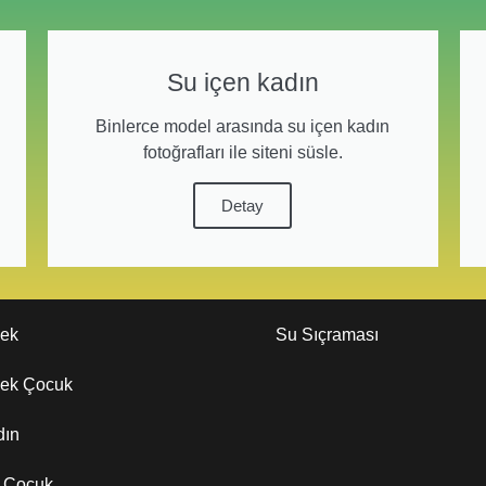
Su içen kadın
Binlerce model arasında su içen kadın
fotoğrafları ile siteni süsle.
Detay
kek
Su Sıçraması
kek Çocuk
dın
z Çocuk