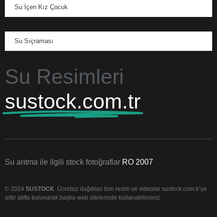
Su İçen Kız Çocuk
Su Sıçraması
Su Resimleri
sustock.com.tr
Su arıtma ile ilgili stock fotoğraflar
RO 2007
© 2024
SUSTOCK
. Ücretsiz dağıtılan tüm resim ve videolar sustock.com.tr’ye
aittir atıfta bulunarak başka web sitelerinde kullanabilirsiniz.