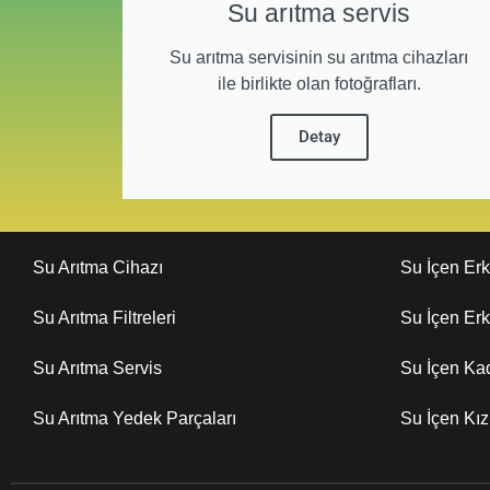
Su arıtma servis
Su arıtma servisinin su arıtma cihazları
ile birlikte olan fotoğrafları.
Detay
Su Arıtma Cihazı
Su İçen Er
Su Arıtma Filtreleri
Su İçen Er
Su Arıtma Servis
Su İçen Ka
Su Arıtma Yedek Parçaları
Su İçen Kı