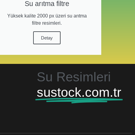
Su arıtma filtre
Yüksek kalite 2000 px üzeri su arıtma
filtre resimleri.
Detay
Su Resimleri
sustock.com.tr