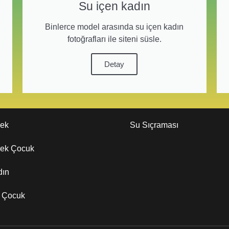
Su içen kadın
Binlerce model arasında su içen kadın
fotoğrafları ile siteni süsle.
Detay
kek
Su Sıçraması
kek Çocuk
dın
z Çocuk