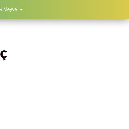
& Meyve
aç