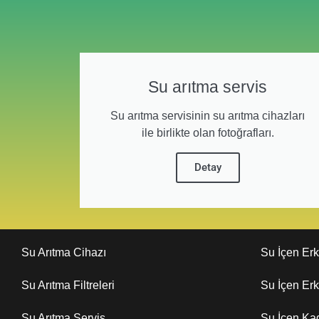
Su arıtma servis
Su arıtma servisinin su arıtma cihazları
ile birlikte olan fotoğrafları.
Detay
Su Arıtma Cihazı
Su İçen Er
Su Arıtma Filtreleri
Su İçen Er
Su Arıtma Servis
Su İçen Ka