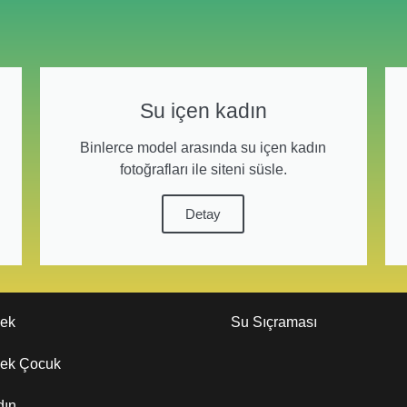
Su içen kadın
Binlerce model arasında su içen kadın
fotoğrafları ile siteni süsle.
Detay
kek
Su Sıçraması
kek Çocuk
dın