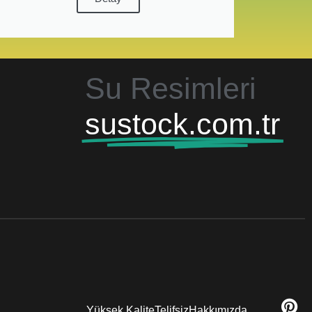
Su Resimleri
sustock.com.tr
Yüksek Kalite
Telifsiz
Hakkımızda