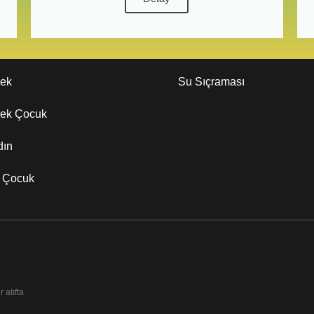
kek
Su Sıçraması
kek Çocuk
dın
z Çocuk
 atıfta