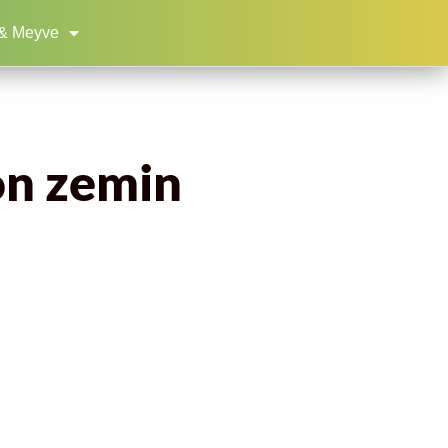
& Meyve
on zemin