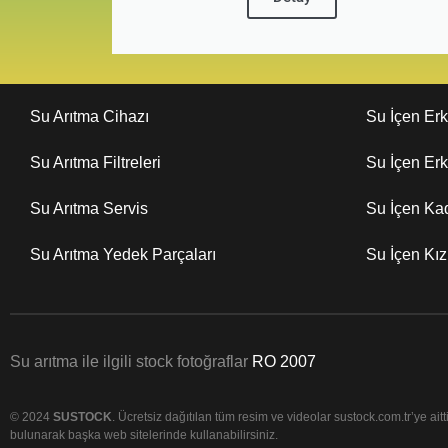
Su Arıtma Cihazı
Su İçen Er
Su Arıtma Filtreleri
Su İçen Er
Su Arıtma Servis
Su İçen Ka
Su Arıtma Yedek Parçaları
Su İçen Kı
Su arıtma ile ilgili stock fotoğraflar
RO 2007
© 2024
SUSTOCK
. Ücretsiz dağıtılan tüm resim ve videolar sustock.com.tr’ye aittir
bulunarak başka web sitelerinde kullanabilirsiniz.