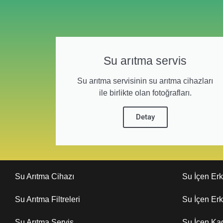
Su arıtma servis
Su arıtma servisinin su arıtma cihazları
ile birlikte olan fotoğrafları.
Detay
Su Arıtma Cihazı
Su İçen Er
Su Arıtma Filtreleri
Su İçen Er
Su Arıtma Servis
Su İçen Ka