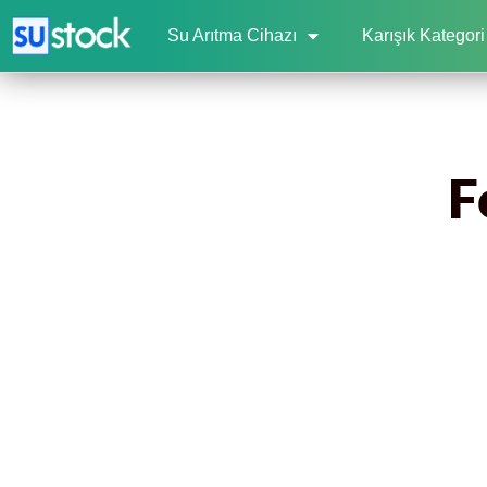
Su Arıtma Cihazı
Karışık Kategori
F