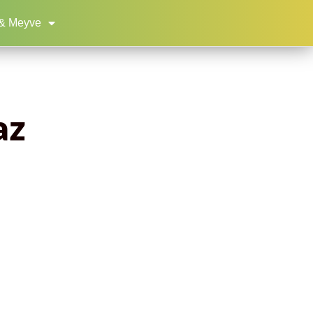
& Meyve
az