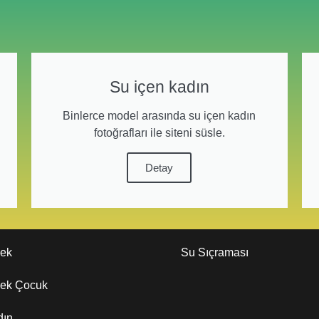
Su içen kadın
Binlerce model arasında su içen kadın
fotoğrafları ile siteni süsle.
Detay
kek
Su Sıçraması
kek Çocuk
dın