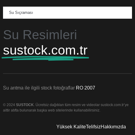
Su Sıçraması
Su Resimleri
sustock.com.tr
Su arıtma ile ilgili stock fotoğraflar
RO 2007
© 2024
SUSTOCK
. Ücretsiz dağıtılan tüm resim ve videolar sustock.com.tr’ye
aittir atıfta bulunarak başka web sitelerinde kullanabilirsiniz.
Yüksek Kalite
Telifsiz
Hakkımızda